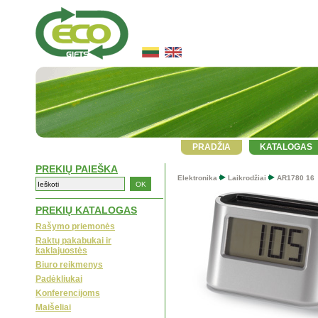
PRADŽIA
KATALOGAS
PREKIŲ PAIEŠKA
Elektronika
Laikrodžiai
AR1780 16
PREKIŲ KATALOGAS
Rašymo priemonės
Raktų pakabukai ir
kaklajuostės
Biuro reikmenys
Padėkliukai
Konferencijoms
Maišeliai