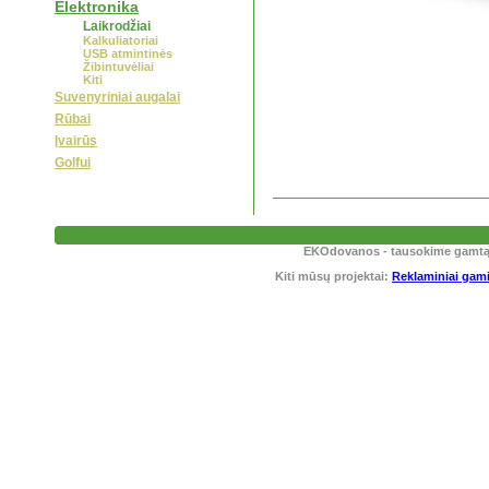
Elektronika
Laikrodžiai
Kalkuliatoriai
USB atmintinės
Žibintuvėliai
Kiti
Suvenyriniai augalai
Rūbai
Įvairūs
Golfui
EKOdovanos - tausokime gamtą! T
Kiti mūsų projektai:
Reklaminiai gami