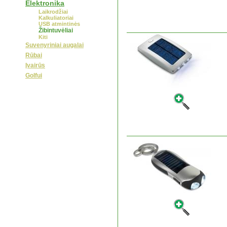
Elektronika
Laikrodžiai
Kalkuliatoriai
USB atmintinės
Žibintuvėliai
Kiti
Suvenyriniai augalai
Rūbai
Įvairūs
Golfui