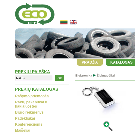
PRADŽIA
KATALOGAS
PREKIŲ PAIEŠKA
Elektronika
Žibintuvėliai
PREKIŲ KATALOGAS
Rašymo priemonės
Raktų pakabukai ir
kaklajuostės
Biuro reikmenys
Padėkliukai
Konferencijoms
Maišeliai