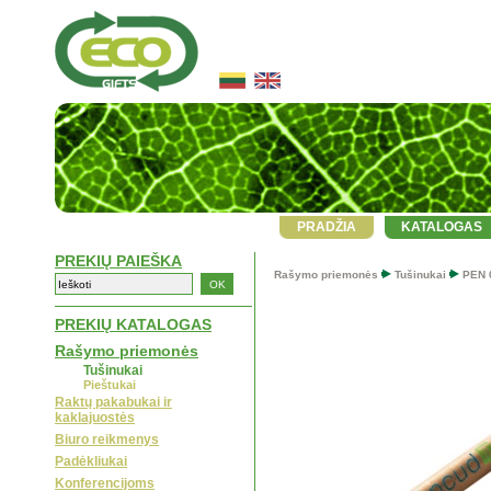
PRADŽIA
KATALOGAS
PREKIŲ PAIEŠKA
Rašymo priemonės
Tušinukai
PEN 
PREKIŲ KATALOGAS
Rašymo priemonės
Tušinukai
Pieštukai
Raktų pakabukai ir
kaklajuostės
Biuro reikmenys
Padėkliukai
Konferencijoms