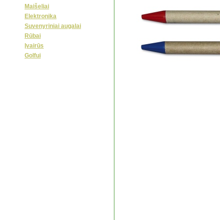
Maišeliai
Elektronika
Suvenyriniai augalai
Rūbai
Įvairūs
Golfui