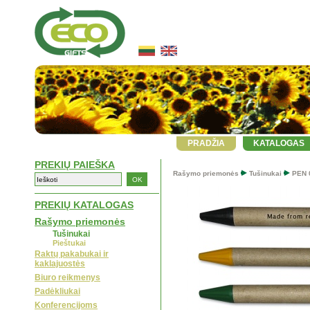
PRADŽIA
KATALOGAS
PREKIŲ PAIEŠKA
Rašymo priemonės
Tušinukai
PEN 
PREKIŲ KATALOGAS
Rašymo priemonės
Tušinukai
Pieštukai
Raktų pakabukai ir
kaklajuostės
Biuro reikmenys
Padėkliukai
Konferencijoms