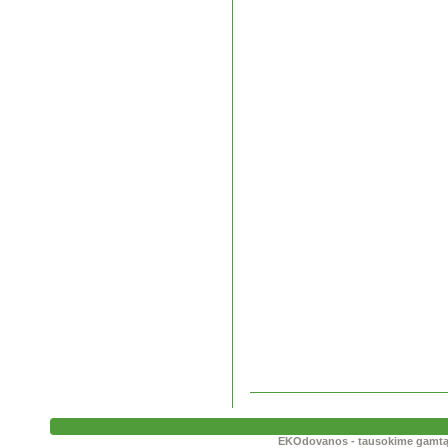
EKOdovanos - tausokime gamtą! T