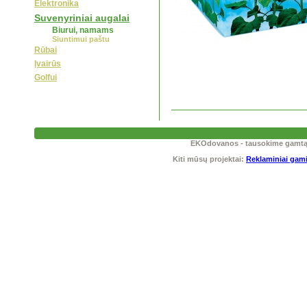
Elektronika
Suvenyriniai augalai
Biurui, namams
Siuntimui paštu
Rūbai
Įvairūs
Golfui
EKOdovanos - tausokime gamtą! T
Kiti mūsų projektai:
Reklaminiai gami