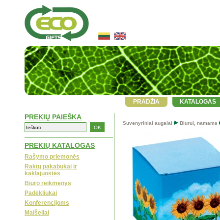
PRADŽIA
KATALOGAS
PREKIŲ PAIEŠKA
Suvenyriniai augalai
Biurui, namams
PREKIŲ KATALOGAS
Rašymo priemonės
Raktų pakabukai ir
kaklajuostės
Biuro reikmenys
Padėkliukai
Konferencijoms
Maišeliai